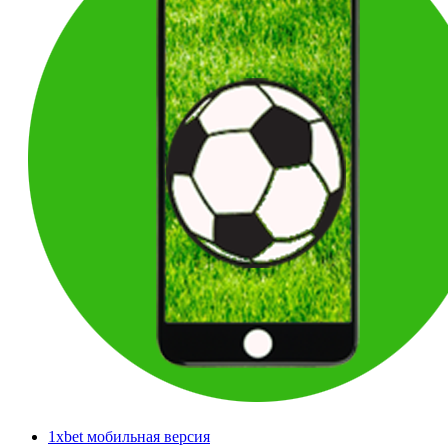
1xbet мобильная версия