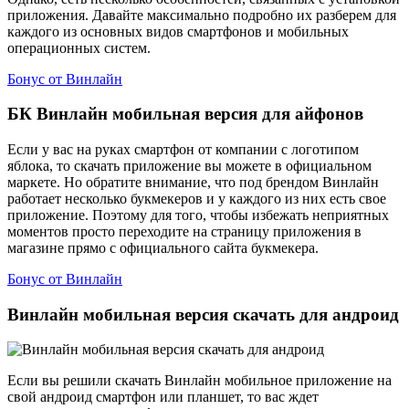
приложения. Давайте максимально подробно их разберем для
каждого из основных видов смартфонов и мобильных
операционных систем.
Бонус от Винлайн
БК Винлайн мобильная версия для айфонов
Если у вас на руках смартфон от компании с логотипом
яблока, то скачать приложение вы можете в официальном
маркете. Но обратите внимание, что под брендом Винлайн
работает несколько букмекеров и у каждого из них есть свое
приложение. Поэтому для того, чтобы избежать неприятных
моментов просто переходите на страницу приложения в
магазине прямо с официального сайта букмекера.
Бонус от Винлайн
Винлайн мобильная версия скачать для андроид
Если вы решили скачать Винлайн мобильное приложение на
свой андроид смартфон или планшет, то вас ждет