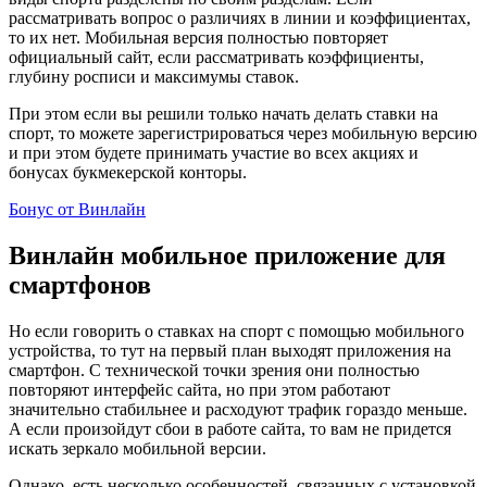
рассматривать вопрос о различиях в линии и коэффициентах,
то их нет. Мобильная версия полностью повторяет
официальный сайт, если рассматривать коэффициенты,
глубину росписи и максимумы ставок.
При этом если вы решили только начать делать ставки на
спорт, то можете зарегистрироваться через мобильную версию
и при этом будете принимать участие во всех акциях и
бонусах букмекерской конторы.
Бонус от Винлайн
Винлайн мобильное приложение для
смартфонов
Но если говорить о ставках на спорт с помощью мобильного
устройства, то тут на первый план выходят приложения на
смартфон. С технической точки зрения они полностью
повторяют интерфейс сайта, но при этом работают
значительно стабильнее и расходуют трафик гораздо меньше.
А если произойдут сбои в работе сайта, то вам не придется
искать зеркало мобильной версии.
Однако, есть несколько особенностей, связанных с установкой