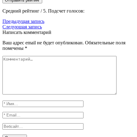
Отправить рейтинг
Средний рейтинг
/ 5. Подсчет голосов:
Предыдущая запись
Следующая запись
Написать комментарий
Ваш адрес email не будет опубликован.
Обязательные поля
помечены
*