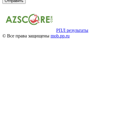
РПЛ результаты
© Все права защищены
mob.pp.ru