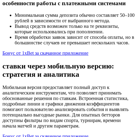
особенности работы с платежными системами
Минимальная сумма депозита обычно составляет 50–100
рублей в зависимости от выбранного метода.
Вывод средств возможен только на те реквизиты,
которые использовались при пополнении.
Время обработки заявок зависит от способа оплаты, но в
большинстве случаев не превышает нескольких часов.
Бонус от 1xBet за скачанное приложение
ставки через мобильную версию:
стратегия и аналитика
Мобильная версия предоставляет полный доступ к
аналитическим инструментам, что позволяет принимать
обоснованные решения по ставкам. Встроенная статистика,
подробные линии и графики движения коэффициентов
помогают пользователю анализировать события и выявлять
потенциально выгодные рынки. Для опытных бетторов
доступны фильтры по видам спорта, турнирам, времени
начала матчей и другим параметрам.
Бонус от 1xBet за скачанное приложение