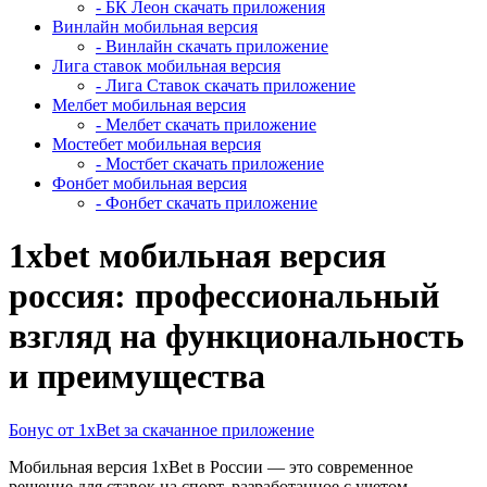
- БК Леон скачать приложения
Винлайн мобильная версия
- Винлайн скачать приложение
Лига ставок мобильная версия
- Лига Ставок скачать приложение
Мелбет мобильная версия
- Мелбет скачать приложение
Мостебет мобильная версия
- Мостбет скачать приложение
Фонбет мобильная версия
- Фонбет скачать приложение
1xbet мобильная версия
россия: профессиональный
взгляд на функциональность
и преимущества
Бонус от 1xBet за скачанное приложение
Мобильная версия 1xBet в России — это современное
решение для ставок на спорт, разработанное с учетом