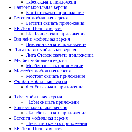
1xbet скачать приложени
Балтбет мобильная версия
Балтбет cкачать приложение
Бетсити мобильная версия
Бетсити скачать приложения
БК Леон Полная версия
БК Леон скачать приложения
Винлайн мобильная версия
Винлайн скачать приложение
Лига ставок мобильная версия
Лига Ставок скачать приложение
Мелбет мобильная версия
Мелбет скачать приложение
Мостебет мобильная версия
Мостбет скачать приложение
Фонбет мобильная версия
Фонбет скачать приложение
1xbet мобильная версия
- 1xbet скачать приложени
Балтбет мобильная версия
- Балтбет cкачать приложение
Бетсити мобильная версия
- Бетсити скачать приложения
БК Леон Полная версия