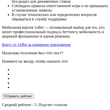
live-раздел для динамичных ставок
Соблюдать правила ответственной игры и не превышать
установленные лимиты
В случае технических или юридических вопросов
обращаться в службу поддержки
Мобильная версия 1xBet — оптимальный выбор для тех, кто
ценит профессиональный подход к беттингу, мобильность и
широкий функционал в одном решении.
Бонус от 1xBet за скачанное приложение
Насколько полезным был этот пост?
Нажмите на звезду, чтобы оценить это!
Отправить рейтинг
Средний рейтинг
/ 5. Подсчет голосов: