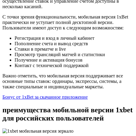
осуществление ставок и управление счетом доступны в
несколько касаний.
С точки зрения функциональности, мобильная версия 1xBet
практически не уступает полной десктопной версии.
Пользователи имеют доступ к следующим возможностям:
Регистрация и вход в личный кабинет
Пополнение счета и вывод средств
Ставки в прематче и live
Просмотр трансляций матчей и статистики
Получение и активация бонусов
Контакт с технической поддержкой
Важно отметить, что мобильная версия поддерживает все
основные типы ставок: ординары, экспрессы, системы, а
также специальные и индивидуальные маркеты.
Бонус от 1xBet за скачанное приложение
преимущества мобильной версии 1xbet
для российских пользователей