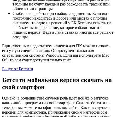
таблицы не будут каждый раз расходовать трафик при
обновлении страницы.
Стабильная работа при слабом соединении. Если вы
постоянно находитесь в дороге или местах с плохим
сигналом, то одно из решений у БК Бетсити скачать на
свой компьютер решение, которое избавит вас от
лишних нервов. Ведь в лайв ставках иногда все решают
секунды.
Единственным недостатком клиента для ПК можно назвать
его узкую специализацию. Он доступен только для
операционной системы Windows. Если вы используете Mac
OS, то вам будет доступен только сайт.
Бонус от Бетсити
Бетсити мобильная версия скачать на
свой смартфон
Однако, в большинстве случаев речь идет все же о загрузке
каких-либо программ на свой смартфон. Скачать бетсити на
телефон вы можете на официальном сайте. Как и в случае с
версией для компьютера, приложение своим интерфейсом
полностью дублирует официальный сайт, но на этот раз его